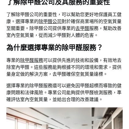
了解除甲醛公司及其服務的重要性
了解除甲醛公司的重要性，可以幫助您更好地保護員工健
康。選擇專業的
除甲醛公司
對於確保商業場所的空氣質量
至關重要。除甲醛公司提供專業的
去甲醛
服務，幫助改善
室內空氣質量，從而減少甲醛對人體的危害。
為什麼選擇專業的除甲醛服務？
專業的
除甲醛服務
可以提供先進的技術和設備，有效地去
除室內甲醛。這些服務能夠根據不同的環境和需求，提供
量身定做的解決方案，去甲醛確保空氣質量達標。
選擇專業的除甲醛服務還可以避免因甲醛超標而導致的健
康問題和法律風險。專業公司能夠提供甲醛檢測服務，準
確評估室內空氣質量，並給出合理的改善建議。