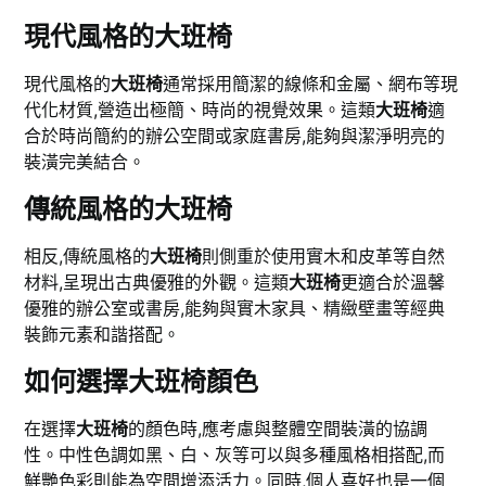
現代風格的大班椅
現代風格的
大班椅
通常採用簡潔的線條和金屬、網布等現
代化材質,營造出極簡、時尚的視覺效果。這類
大班椅
適
合於時尚簡約的辦公空間或家庭書房,能夠與潔淨明亮的
裝潢完美結合。
傳統風格的大班椅
相反,傳統風格的
大班椅
則側重於使用實木和皮革等自然
材料,呈現出古典優雅的外觀。這類
大班椅
更適合於溫馨
優雅的辦公室或書房,能夠與實木家具、精緻壁畫等經典
裝飾元素和諧搭配。
如何選擇大班椅顏色
在選擇
大班椅
的顏色時,應考慮與整體空間裝潢的協調
性。中性色調如黑、白、灰等可以與多種風格相搭配,而
鮮艷色彩則能為空間增添活力。同時,個人喜好也是一個