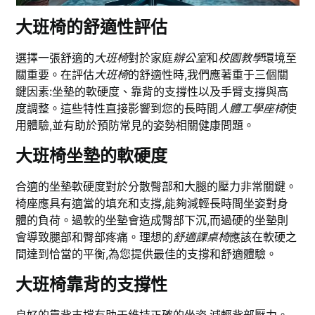
大班椅的舒適性評估
選擇一張舒適的
大班椅
對於家庭
辦公室
和
校園教學
環境至
關重要。在評估
大班椅
的舒適性時,我們應著重于三個關
鍵因素:坐墊的軟硬度、靠背的支撐性以及手臂支撐與高
度調整。這些特性直接影響到您的長時間
人體工學座椅
使
用體驗,並有助於預防常見的姿勢相關健康問題。
大班椅坐墊的軟硬度
合適的坐墊軟硬度對於分散臀部和大腿的壓力非常關鍵。
椅座應具有適當的填充和支撐,能夠減輕長時間坐姿對身
體的負荷。過軟的坐墊會造成臀部下沉,而過硬的坐墊則
會導致腿部和臀部疼痛。理想的
舒適課桌椅
應該在軟硬之
間達到恰當的平衡,為您提供最佳的支撐和舒適體驗。
大班椅靠背的支撐性
良好的靠背支撐有助于維持正確的坐姿,減輕背部壓力。