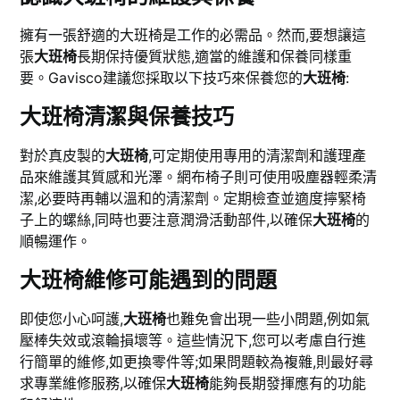
擁有一張舒適的大班椅是工作的必需品。然而,要想讓這
張
大班椅
長期保持優質狀態,適當的維護和保養同樣重
要。Gavisco建議您採取以下技巧來保養您的
大班椅
:
大班椅清潔與保養技巧
對於真皮製的
大班椅
,可定期使用專用的清潔劑和護理產
品來維護其質感和光澤。網布椅子則可使用吸塵器輕柔清
潔,必要時再輔以溫和的清潔劑。定期檢查並適度擰緊椅
子上的螺絲,同時也要注意潤滑活動部件,以確保
大班椅
的
順暢運作。
大班椅維修可能遇到的問題
即使您小心呵護,
大班椅
也難免會出現一些小問題,例如氣
壓棒失效或滾輪損壞等。這些情況下,您可以考慮自行進
行簡單的維修,如更換零件等;如果問題較為複雜,則最好尋
求專業維修服務,以確保
大班椅
能夠長期發揮應有的功能