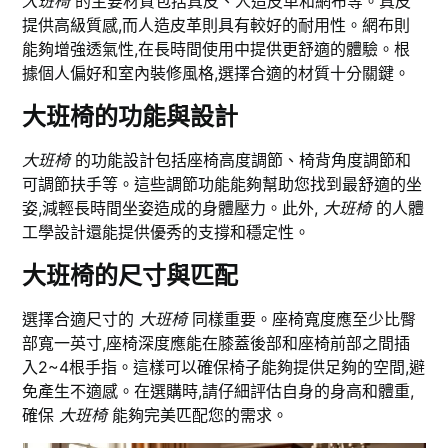
大班椅
的主要材質包括真皮、人造皮革和網布等。真皮
提供高級質感,而人造皮革則具有較好的耐用性。網布則
能夠增強透氣性,在長時間使用中提供更舒適的體驗。根
據個人偏好和室內裝修風格,選擇合適的材質十分關鍵。
大班椅的功能與設計
大班椅
的功能設計包括座椅高度調節、椅背角度調節和
可調節扶手等。這些調節功能能夠幫助您找到最舒適的坐
姿,減輕長時間坐姿造成的身體壓力。此外,
大班椅
的人體
工學設計還能提供優秀的支撐和穩定性。
大班椅的尺寸與匹配
選擇合適尺寸的
大班椅
同樣重要。座椅寬度應至少比臀
部寬一英寸,座椅深度應能在膝蓋後部和座椅前部之間插
入2~4根手指。這樣可以確保椅子能夠提供足夠的空間,避
免產生不適感。在選購時,請仔細評估自身的身高和體重,
確保
大班椅
能夠完美匹配您的需求。