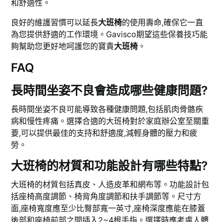
和舒適性。
良好的維護習慣可以延長
大班椅
的使用壽命,確保它一直
為您提供舒適的工作環境。Gavisco期望這些保養技巧能
夠幫助您更好地呵護您的寶貴
大班椅
。
FAQ
長時間坐姿不良會造成哪些健康問題?
長時間坐姿不良可能導致各種健康問題,包括肌肉骨骼疾
病和慢性疼痛。選擇合適的大班椅對於家庭辦公室至關重
要,可以提供最佳的支持和舒適度,減輕身體的壓力和疲
勞。
大班椅的材質和功能設計有哪些特點?
大班椅的材質包括真皮、人造皮革和網布等。功能設計包
括座椅高度調節、椅背角度調節和扶手調節等。尺寸方
面,座椅寬度應至少比臀部寬一英寸,座椅深度應能在膝蓋
後部和座椅前部之間插入2~4根手指。選擇時應考慮人體