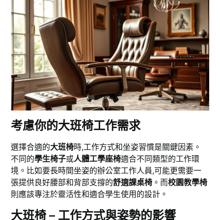
考慮你的大班椅工作需求
選擇合適的
大班椅
時,工作方式和坐姿習慣是關鍵因素。
不同的
學生椅子
或
人體工學座椅
適合不同類型的工作環
境。比如要長時間坐姿的辦公室工作人員,可能更需要一
張提供良好腰部和背部支撐的
舒適課桌椅
。而
校園教學椅
則應該專注於靈活性和適合學生使用的設計。
大班椅 – 工作方式與姿勢的影響