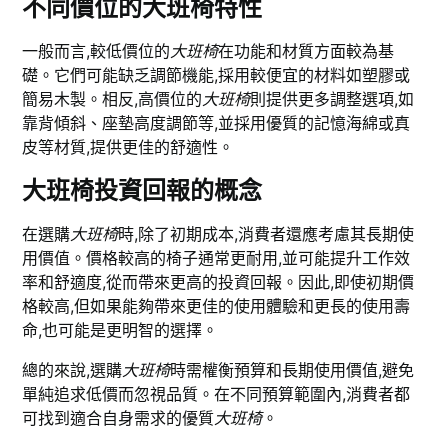
不同價位的大班椅特性
一般而言,較低價位的
大班椅
在功能和材質方面較為基
礎。它們可能缺乏調節機能,採用較便宜的材料如塑膠或
簡易木製。相反,高價位的
大班椅
則提供更多調整選項,如
靠背傾斜、座墊高度調節等,並採用優質的記憶海綿或真
皮等材質,提供更佳的舒適性。
大班椅投資回報的概念
在選購
大班椅
時,除了初期成本,消費者還應考慮其長期使
用價值。價格較高的椅子通常更耐用,並可能提升工作效
率和舒適度,從而帶來更高的投資回報。因此,即使初期價
格較高,但如果能夠帶來更佳的使用體驗和更長的使用壽
命,也可能是更明智的選擇。
總的來說,選購
大班椅
時需權衡預算和長期使用價值,避免
單純追求低價而忽視品質。在不同預算範圍內,消費者都
可找到適合自身需求的優質
大班椅
。