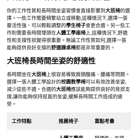
你的工作性質和長時間坐姿習慣會直接影響到
大班椅
的選
擇。一些工作需要頻繁站立或移動,這種情況下,選擇一張
靈活性強、可以輕鬆調整的
學生椅子
會更合適。另一些工
作則需要長時間埋頭在
人體工學座椅
上,這種情況下,舒適
性和支撐性就變得很重要。無論工作性質如何,選擇一張
能夠提供良好支撐的
舒適課桌椅
都是非常重要的。
大班椅長時間坐姿的舒適性
長時間坐在
大班椅
上很容易導致肩頸酸痛、腰痛等問題。
選擇一張人體工學設計的
校園教學椅
可以有效改善坐姿,
減少這些不適。合適的
大班椅
應該能夠提供良好的背部支
撐,讓你能夠保持挺直的坐姿,缓解長時間工作造成的疲
勞。
工作特點
推薦椅子
重點考量
人體工學座
舒適性、支撐