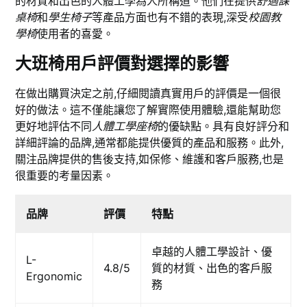
的材質和出色的人體工學為人所稱道。他們在提供
舒適課
桌椅
和
學生椅子
等產品方面也有不錯的表現,深受
校園教
學椅
使用者的喜愛。
大班椅用戶評價對選擇的影響
在做出購買決定之前,仔細閱讀真實用戶的評價是一個很
好的做法。這不僅能讓您了解實際使用體驗,還能幫助您
更好地評估不同
人體工學座椅
的優缺點。具有良好評分和
詳細評論的品牌,通常都能提供優質的產品和服務。此外,
關注品牌提供的售後支持,如保修、維護和客戶服務,也是
很重要的考量因素。
品牌
評價
特點
卓越的人體工學設計、優
L-
4.8/5
質的材質、出色的客戶服
Ergonomic
務