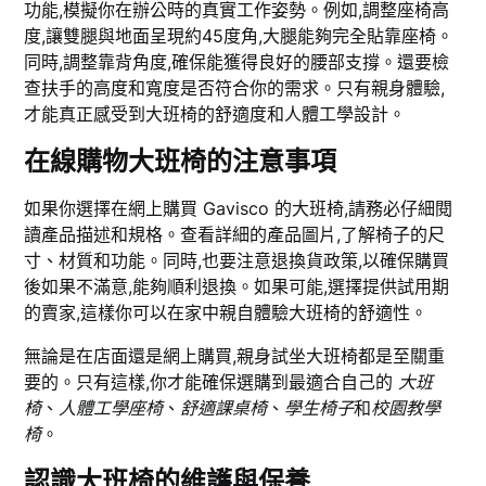
功能,模擬你在辦公時的真實工作姿勢。例如,調整座椅高
度,讓雙腿與地面呈現約45度角,大腿能夠完全貼靠座椅。
同時,調整靠背角度,確保能獲得良好的腰部支撐。還要檢
查扶手的高度和寬度是否符合你的需求。只有親身體驗,
才能真正感受到大班椅的舒適度和人體工學設計。
在線購物大班椅的注意事項
如果你選擇在網上購買 Gavisco 的大班椅,請務必仔細閱
讀產品描述和規格。查看詳細的產品圖片,了解椅子的尺
寸、材質和功能。同時,也要注意退換貨政策,以確保購買
後如果不滿意,能夠順利退換。如果可能,選擇提供試用期
的賣家,這樣你可以在家中親自體驗大班椅的舒適性。
無論是在店面還是網上購買,親身試坐大班椅都是至關重
要的。只有這樣,你才能確保選購到最適合自己的
大班
椅
、
人體工學座椅
、
舒適課桌椅
、
學生椅子
和
校園教學
椅
。
認識大班椅的維護與保養