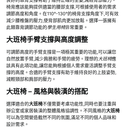
椅背應該能夠提供適當的腰部支撐,可根據使用者的需求
調節高度和角度。在110°-130°的椅背支撐角度下,可有效
減少腰椎盤的壓力,使背部肌肉更加放鬆。選擇一張擁有
此類靠背調節功能的
學生用椅
非常重要。
大班椅手臂支撐與高度調整
可調節高度的手臂支撐是一項極其重要的功能,可以讓您
自然放置手臂,減少肩膀和手臂的疲勞。理想的
大班椅
應
該具有此項功能,讓您能夠根據個人需求靈活調整手臂支
撐的高度。合適的手臂支撐有助于維持良好的上肢姿勢,
減輕頸部和肩部的壓力。
大班椅 – 風格與裝潢的搭配
選擇適合的
大班椅
不僅需要考慮功能性,同時也要注重與
辦公室或家居裝潢的整體風格協調性。不同風格的
大班椅
可以為空間營造截然不同的氛圍,滿足不同的個人品味和
設計需求。