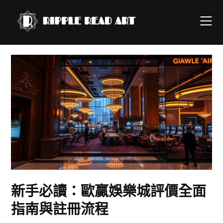
Skip
to
content
新手必讀：歐贏娛樂城評價全面
指南與註冊流程