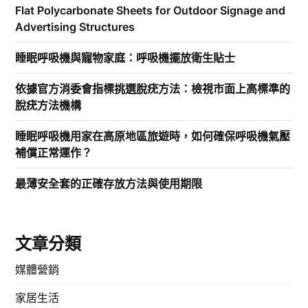
Flat Polycarbonate Sheets for Outdoor Signage and
Advertising Structures
睡眠呼吸機與寵物家庭：呼吸機擺放衛生貼士
依據官方消委會指標挑選脫疣方法：檢視市面上高標準的
脫疣方法機構
睡眠呼吸機用家在高原地區旅遊時，如何確保呼吸機氣壓
補償正常運作？
最薄安全套的正確存放方法與使用期限
文章分類
媒體營銷
家居生活