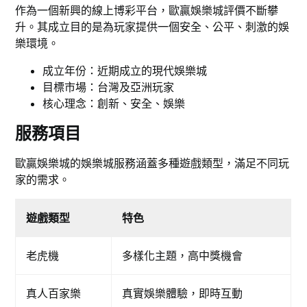
作為一個新興的線上博彩平台，歐贏娛樂城評價不斷攀
升。其成立目的是為玩家提供一個安全、公平、刺激的娛
樂環境。
成立年份：近期成立的現代娛樂城
目標市場：台灣及亞洲玩家
核心理念：創新、安全、娛樂
服務項目
歐贏娛樂城的娛樂城服務涵蓋多種遊戲類型，滿足不同玩
家的需求。
遊戲類型
特色
老虎機
多樣化主題，高中獎機會
真人百家樂
真實娛樂體驗，即時互動