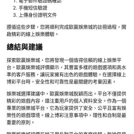
電子郵件驗證碼確認
手機短信驗證
上傳身份證明文件
遵循這些步驟，您將順利完成歐贏娛樂城的註冊過程，開
啟精彩的線上娛樂體驗。
總結與建議
探索歐贏娛樂城，您將發現一個值得信賴的線上娛樂平
台。歐贏娛樂城評價顯示，其豐富多樣的遊戲選項和高水
準的客戶服務，讓玩家擁有出色的遊戲體驗。在選擇線上
博彩平台時，安全性和可靠性是最關鍵的考量因素。
娛樂城選擇建議中，歐贏娛樂城脫穎而出。平台不僅提供
精彩的遊戲內容，還注重用戶的個人資料安全。作為一個
專業的娛樂城平台，它為玩家提供了安全、公平且富有娛
樂性的遊戲環境。線上博彩注意事項中，理性和自制是最
重要的原則。