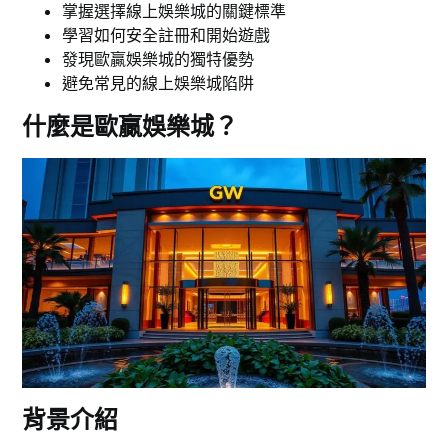
掌握選擇線上娛樂城的關鍵標準
學習如何安全註冊和開始遊戲
發現歐贏娛樂城的獨特優勢
避免常見的線上娛樂城陷阱
什麼是歐贏娛樂城？
背景介紹