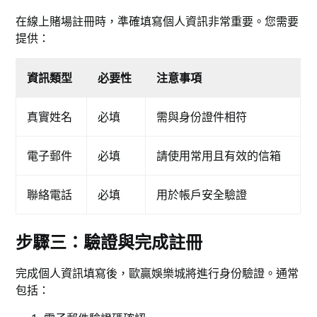
在線上賭場註冊時，準確填寫個人資訊非常重要。您需要
提供：
資訊類型
必要性
注意事項
真實姓名
必填
需與身份證件相符
電子郵件
必填
請使用常用且有效的信箱
聯絡電話
必填
用於帳戶安全驗證
步驟三：驗證與完成註冊
完成個人資訊填寫後，歐贏娛樂城將進行身份驗證。通常
包括：