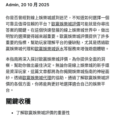
Admin,
20 10 月 2025
你是否曾經對線上娛樂城感到迷茫，不知道如何選擇一個
可靠且值得信賴的平台？
歐贏娛樂城評價
可能就是你尋找
答案的關鍵。在這個快速發展的線上娛樂城世界中，做出
明智的選擇變得越來越重要。歐贏娛樂城評價提供了許多
重要的指標，幫助玩家理解平台的優缺點，尤其是透過歐
贏娛樂城代理和
歐贏娛樂城返水
等服務來增強遊戲體驗。
本指南將深入探討歐贏娛樂城評價，為你提供全面的洞
察，幫助你做出最佳決定。無論你是線上娛樂城的新手還
是資深玩家，這篇文章都將為你揭開娛樂城指南的神秘面
紗。透過
歐贏娛樂城代理
的協助，通過了解歐贏娛樂城評
價的各個方面，你將能夠更好地選擇適合自己的娛樂平
台。
關鍵收穫
了解歐贏娛樂城評價的重要性