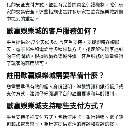
化的安全支付方式，並設有完善的資金保護機制，確保玩
家的交易安全。這些措施也是許多玩家在歐贏娛樂城評價
中提到的重點。
歐贏娛樂城的客戶服務如何？
平台提供24/7全天候多語言客戶支持，支援即時在線聊
天、電子郵件和電話等多種聯繫方式，迅速解決玩家遇到
的任何問題。根據歐贏娛樂城評價，客戶服務的質量獲得
了玩家的高度認可。
註冊歐贏娛樂城需要準備什麼？
您需要準備有效的個人身份證明、聯繫資訊和銀行帳戶或
支付方式。建議仔細閱讀平台的註冊要求和年齡限制。
歐贏娛樂城支持哪些支付方式？
平台支持多種支付方式，包括信用卡、銀行轉帳、電子錢
包和加密貨幣等，為玩家提供靈活的存款和提款選擇。