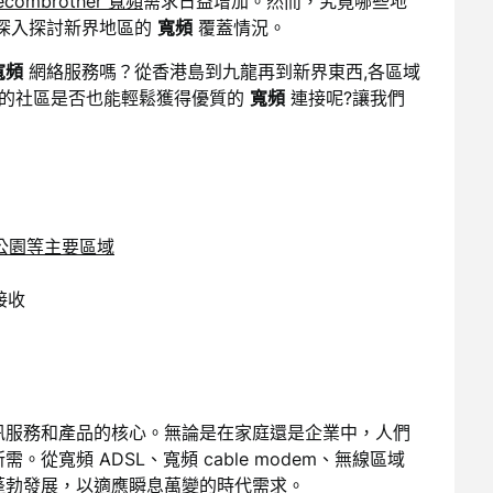
lecombrother 寬頻
需求日益增加。然而，究竟哪些地
深入探討新界地區的
寬頻
覆蓋情況。
寬頻
網絡服務嗎？從香港島到九龍再到新界東西,各區域
住的社區是否也能輕鬆獲得優質的
寬頻
連接呢?讓我們
公園等主要區域
接收
訊服務和產品的核心。無論是在家庭還是企業中，人們
從寬頻 ADSL、寬頻 cable modem、無線區域
蓬勃發展，以適應瞬息萬變的時代需求。