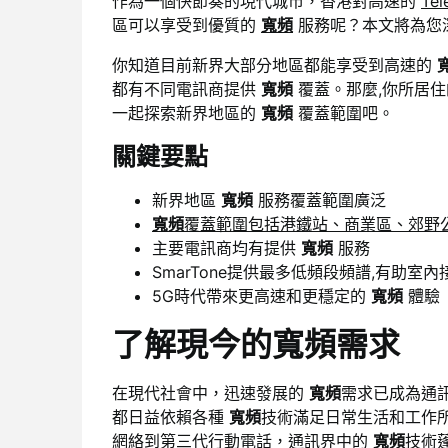
作為一個快節奏的現代城市，香港對高速的
Te
區可以享受到優質的
寬頻
服務呢？本文將為您
你知道目前新界大部分地區都能享受到高速的
都有不同電訊商提供
寬頻
覆蓋。那麼,你所居
一起探索新界地區的
寬頻
覆蓋範圍吧。
關鍵要點
新界地區
寬頻
服務覆蓋範圍廣泛
寬頻
覆蓋範圍包括港鐵站、商業區、郊野
主要電訊商均有提供
寬頻
服務
SmarTone提供最多低頻段頻譜,有助室內
5G時代帶來更高速和更穩定的
寬頻
體驗
了解現今的寬頻需求
在現代社會中，迅速發展的
寬頻
需求已成為通
都日益依賴各種
寬頻
技術滿足日常生活和工作所需。
網絡到第三代行動電話，通訊界中的
寬頻
技術