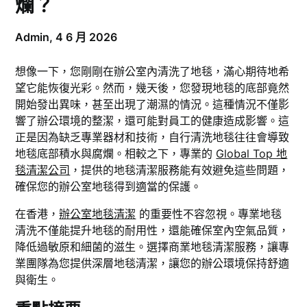
爛？
Admin,
4 6 月 2026
想像一下，您剛剛在辦公室內清洗了地毯，滿心期待地希
望它能恢復光彩。然而，幾天後，您發現地毯的底部竟然
開始發出異味，甚至出現了潮濕的情況。這種情況不僅影
響了辦公環境的整潔，還可能對員工的健康造成影響。這
正是因為缺乏專業器材和技術，自行清洗地毯往往會導致
地毯底部積水與腐爛。相較之下，專業的
Global Top 地
毯清潔公司
，提供的地毯清潔服務能有效避免這些問題，
確保您的辦公室地毯得到適當的保護。
在香港，
辦公室地毯清潔
的重要性不容忽視。專業地毯
清洗不僅能提升地毯的耐用性，還能確保室內空氣品質，
降低過敏原和細菌的滋生。選擇商業地毯清潔服務，讓專
業團隊為您提供深層地毯清潔，讓您的辦公環境保持舒適
與衛生。