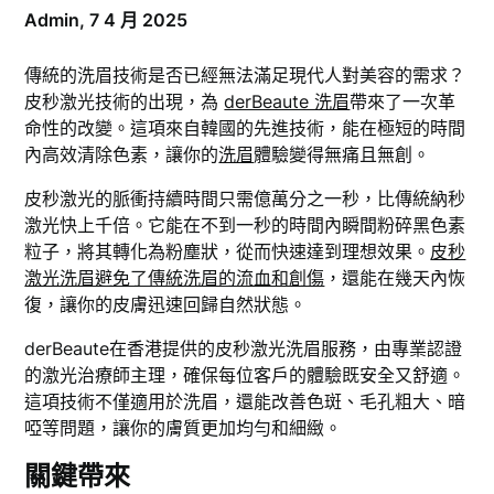
Admin,
7 4 月 2025
傳統的洗眉技術是否已經無法滿足現代人對美容的需求？
皮秒激光技術的出現，為
derBeaute 洗眉
帶來了一次革
命性的改變。這項來自韓國的先進技術，能在極短的時間
內高效清除色素，讓你的
洗眉
體驗變得無痛且無創。
皮秒激光的脈衝持續時間只需億萬分之一秒，比傳統納秒
激光快上千倍。它能在不到一秒的時間內瞬間粉碎黑色素
粒子，將其轉化為粉塵狀，從而快速達到理想效果。
皮秒
激光洗眉避免了傳統洗眉的流血和創傷
，還能在幾天內恢
復，讓你的皮膚迅速回歸自然狀態。
derBeaute在香港提供的皮秒激光洗眉服務，由專業認證
的激光治療師主理，確保每位客戶的體驗既安全又舒適。
這項技術不僅適用於洗眉，還能改善色斑、毛孔粗大、暗
啞等問題，讓你的膚質更加均勻和細緻。
關鍵帶來