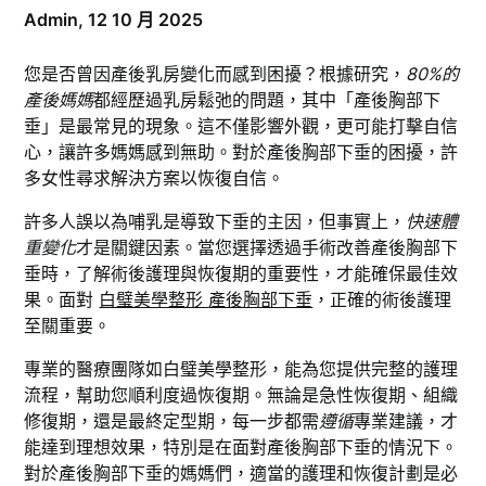
Admin,
12 10 月 2025
您是否曾因產後乳房變化而感到困擾？根據研究，
80%的
產後媽媽
都經歷過乳房鬆弛的問題，其中「產後胸部下
垂」是最常見的現象。這不僅影響外觀，更可能打擊自信
心，讓許多媽媽感到無助。對於產後胸部下垂的困擾，許
多女性尋求解決方案以恢復自信。
許多人誤以為哺乳是導致下垂的主因，但事實上，
快速體
重變化
才是關鍵因素。當您選擇透過手術改善產後胸部下
垂時，了解術後護理與恢復期的重要性，才能確保最佳效
果。面對
白璧美學整形
產後胸部下垂
，正確的術後護理
至關重要。
專業的醫療團隊如白璧美學整形，能為您提供完整的護理
流程，幫助您順利度過恢復期。無論是急性恢復期、組織
修復期，還是最終定型期，每一步都需
遵循
專業建議，才
能達到理想效果，特別是在面對產後胸部下垂的情況下。
對於產後胸部下垂的媽媽們，適當的護理和恢復計劃是必