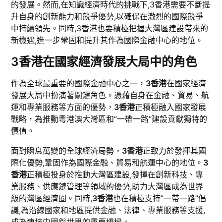
的發展。然而,在知識經濟時代的挑戰下,3香港需要不斷提
升自身的創新能力和競爭優勢,以確保在激烈的國際競爭
中持續領先。同時,3香港也要積極把握大灣區建設帶來的
新機遇,進一步鞏固和提升其作為國際金融中心的地位。
3香港在國家經濟發展大局中的角色
作為全球最重要的國際金融中心之一，
3香港
在國家經濟
發展大局中扮演著關鍵角色。憑藉自身在金融、貿易、航
運和專業服務等方面的優勢，
3香港
正積極融入國家發展
戰略，為推動粵港澳大灣區和”一帶一路”建設貢獻獨特的
價值。
面對瞬息萬變的全球經濟局勢，
3香港
正致力於發揮其國
際化優勢,鞏固作為國際金融、貿易和航運中心的地位。
3
香港
正積極投身於推動大灣區建設,發揮在創新科技、專
業服務、供應鏈管理等領域的優勢,助力大灣區成為世界
級的灣區經濟圈。同時,
3香港
也在積極支持”一帶一路”倡
議,為沿線國家和地區提供金融、法律、專業服務等支援,
成為連接中國與世界的重要橋樑。