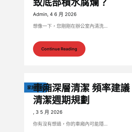
致底部積水腐爛？
Admin,
4 6 月 2026
想像一下，您剛剛在辦公室內清洗…
Continue Reading
車廂深層清潔 頻率建
家居生活
清潔週期規劃
,
3 5 月 2026
你有沒有想過，你的車廂內可能隱…