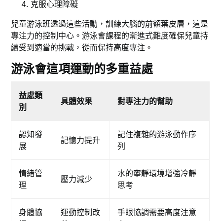
克服心理障礙
兒童游泳班透過這些活動，訓練大腦的前額葉皮層，這是
專注力的控制中心。游泳會課程的漸進式難度確保兒童持
續受到適當的挑戰，從而保持高度專注。
游泳會這項運動的多重益處
益處類
具體效果
對專注力的幫助
別
認知發
記住複雜的游泳動作序
記憶力提升
展
列
情緒管
水的寧靜環境增強冷靜
壓力減少
理
思考
身體協
運動控制改
手眼協調需要高度注意