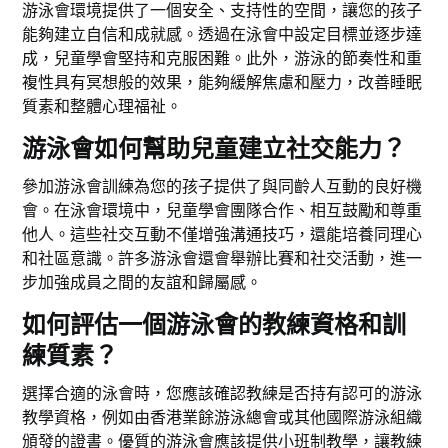
游泳會環境提供了一個安全、支持性的空間，讓您的孩子
能夠建立自信和成就感。透過在泳會中設定目標並逐步達
成，兒童學會堅持和克服困難。此外，游泳的節奏性和重
複性具有冥想般的效果，能夠緩解焦慮和壓力，改善睡眠
質素和整體心理福祉。
游泳會如何幫助兒童建立社交能力？
參加游泳會訓練為您的孩子提供了與同齡人互動的良好機
會。在泳會環境中，兒童學會團隊合作、相互鼓勵和尊重
他人。這些社交互動不僅增強溝通技巧，還能培養同理心
和社區意識。許多游泳會還會舉辦比賽和社交活動，進一
步加強成員之間的友誼和歸屬感。
如何評估一個游泳會的教練資格和訓
練質素？
選擇合適的泳會時，您應該確認教練是否持有認可的游泳
教學資格，例如由香港業餘游泳總會或其他國際游泳組織
頒發的證書。優質的游泳會應該提供小班制教學，讓教練